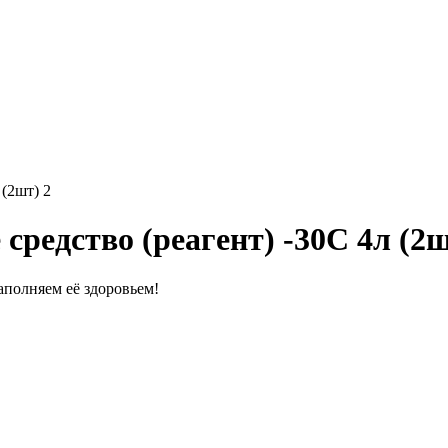
 (2шт) 2
средство (реагент) -30С 4л (2ш
полняем её здоровьем!