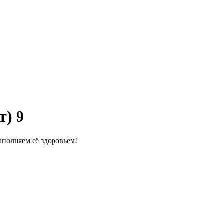
т) 9
полняем её здоровьем!