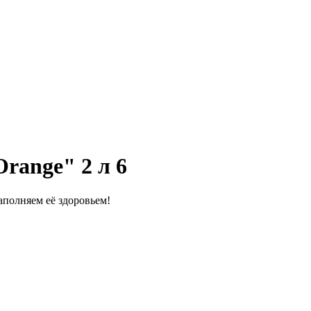
range" 2 л 6
полняем её здоровьем!