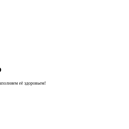
о
полняем её здоровьем!