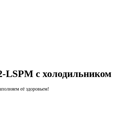
G2-LSPM c холодильником
полняем её здоровьем!