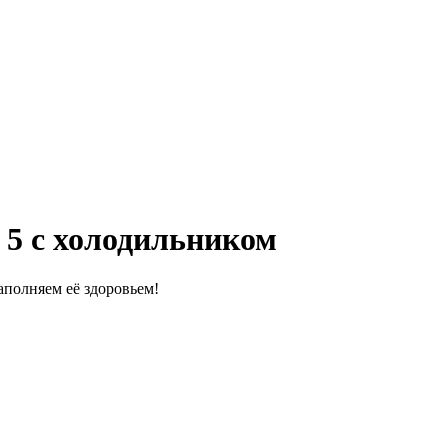
5 c холодильником
полняем её здоровьем!