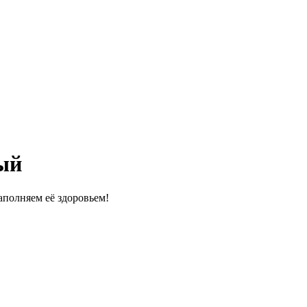
ый
полняем её здоровьем!