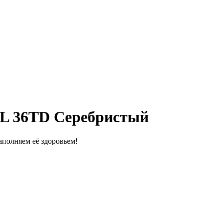
L 36TD Серебристый
полняем её здоровьем!