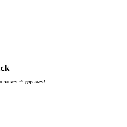
ack
полняем её здоровьем!